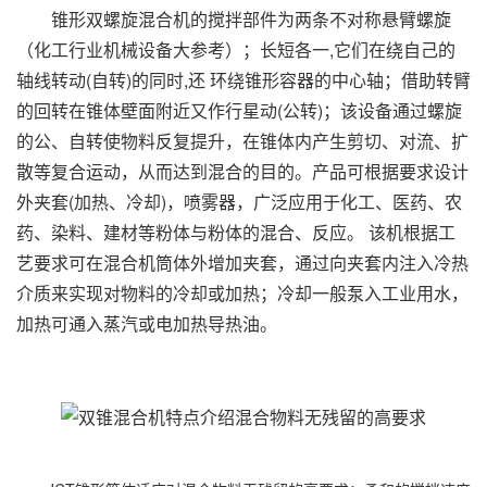
锥形双螺旋混合机的搅拌部件为两条不对称悬臂螺旋
（化工行业机械设备大参考）；长短各一,它们在绕自己的
轴线转动(自转)的同时,还 环绕锥形容器的中心轴；借助转臂
的回转在锥体壁面附近又作行星动(公转)；该设备通过螺旋
的公、自转使物料反复提升，在锥体内产生剪切、对流、扩
散等复合运动，从而达到混合的目的。产品可根据要求设计
外夹套(加热、冷却)，喷雾器，广泛应用于化工、医药、农
药、染料、建材等粉体与粉体的混合、反应。 该机根据工
艺要求可在混合机筒体外增加夹套，通过向夹套内注入冷热
介质来实现对物料的冷却或加热；冷却一般泵入工业用水，
加热可通入蒸汽或电加热导热油。