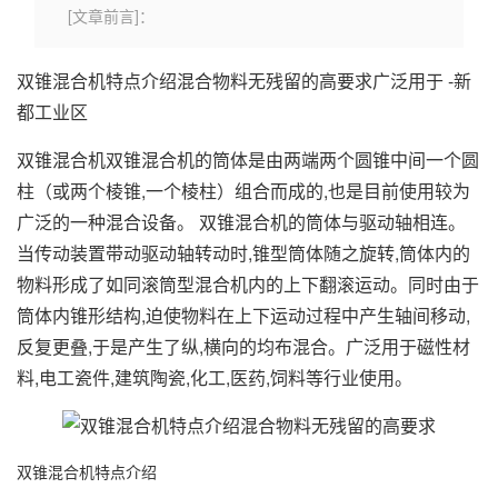
[文章前言]：
双锥混合机特点介绍混合物料无残留的高要求广泛用于 -新
都工业区
双锥混合机双锥混合机的筒体是由两端两个圆锥中间一个
圆
柱
（或两个棱锥,一个棱柱）组合而成的,也是目前使用较为
广泛的一种
混合设备
。 双锥混合机的筒体与驱动轴相连。
当传动装置带动驱动轴转动时,锥型筒体随之旋转,筒体内的
物料形成了如同
滚筒
型混合机内的上下翻滚运动。同时由于
筒体内锥形结构,迫使物料在上下运动过程中产生轴间移动,
反复更叠,于是产生了纵,横向的均布混合。广泛用于磁性材
料,电工瓷件,
建筑陶瓷
,化工,医药,饲料等行业使用。
双锥混合机特点介绍