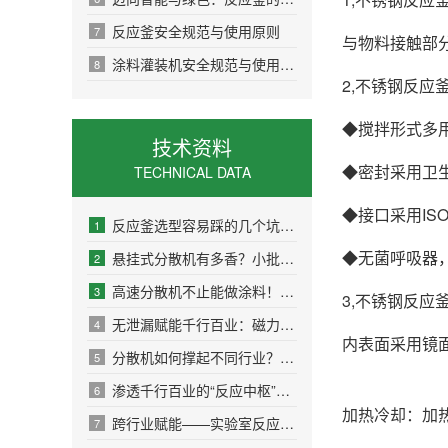
反应釜安全规范与使用原则
7
与物料接触部
涂料灌装机安全规范与使用原则
8
2,不锈钢反
◆搅拌形式多
技术资料
◆密封采用卫
TECHNICAL DATA
◆接口采用I
反应釜选型容易踩的几个坑——采购前值得了解的实用指南
1
◆无菌呼吸器
悬挂式分散机有多香？小批量多品种生产必入
2
高速分散机不止能做涂料！这5个行业的用法绝了
3
3,不锈钢反
无泄漏赋能千行百业：磁力反应釜的5大典型应用场景深度解析
4
内表面采用镜
分散机如何撑起不同行业？3个真实案例告诉你答案
5
渗透千行百业的“反应中枢”：多功能反应釜的5大典型应用场景解析
6
加热冷却：加
跨行业赋能——实验室反应釜的场景化应用与适配策略
7