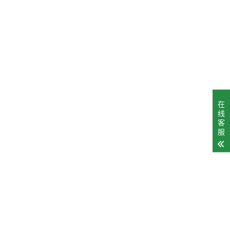
在
线
客
服